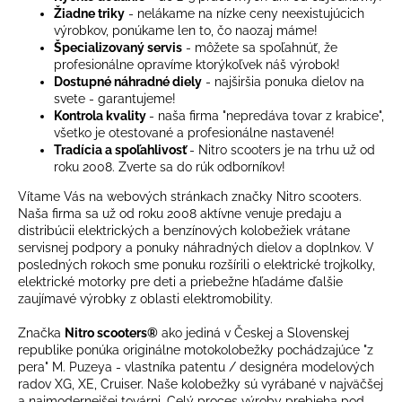
Žiadne triky
- nelákame na nízke ceny neexistujúcich
výrobkov, ponúkame len to, čo naozaj máme!
Špecializovaný servis
- môžete sa spoľahnúť, že
profesionálne opravíme ktorýkoľvek náš výrobok!
Dostupné náhradné diely
- najširšia ponuka dielov na
svete - garantujeme!
Kontrola kvality
- naša firma "nepredáva tovar z krabice",
všetko je otestované a profesionálne nastavené!
Tradícia a spoľahlivosť
- Nitro scooters je na trhu už od
roku 2008. Zverte sa do rúk odborníkov!
Vítame Vás na webových stránkach značky Nitro scooters.
Naša firma sa už od roku 2008 aktívne venuje predaju a
distribúcii elektrických a benzínových kolobežiek vrátane
servisnej podpory a ponuky náhradných dielov a doplnkov. V
posledných rokoch sme ponuku rozšírili o elektrické trojkolky,
elektrické motorky pre deti a priebežne hľadáme ďalšie
zaujímavé výrobky z oblasti elektromobility.
Značka
Nitro scooters®
ako jediná v Českej a Slovenskej
republike ponúka originálne motokolobežky pochádzajúce "z
pera" M. Puzeya - vlastníka patentu / designéra modelových
radov XG, XE, Cruiser. Naše kolobežky sú vyrábané v najväčšej
a najmodernejšej továrni. Celý proces výroby prebieha pod