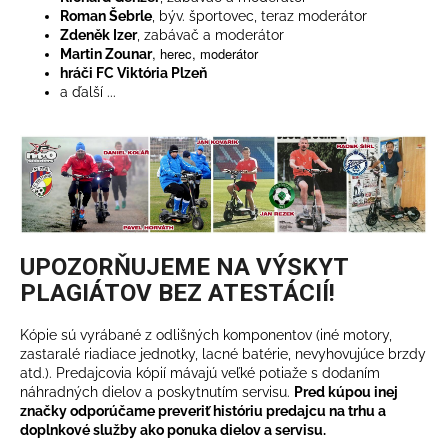
Roman Šebrle
, býv. športovec, teraz moderátor
Zdeněk Izer
, zabávač a moderátor
, herec, moderátor
Martin Zounar
hráči FC Viktória Plzeň
a ďalší ...
UPOZORŇUJEME NA VÝSKYT
PLAGIÁTOV BEZ ATESTÁCIÍ!
Kópie sú vyrábané z odlišných komponentov (iné motory,
zastaralé riadiace jednotky, lacné batérie, nevyhovujúce brzdy
atd.). Predajcovia kópií mávajú veľké potiaže s dodaním
náhradných dielov a poskytnutím servisu.
Pred kúpou inej
značky odporúčame preveriť históriu predajcu na trhu a
doplnkové služby ako ponuka dielov a servisu.