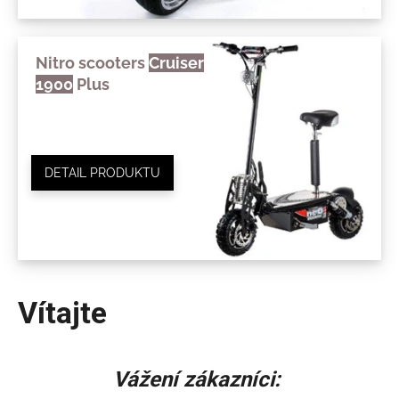
á
j
Nitro scooters
Cruiser
s
1900
Plus
ť
?
DETAIL PRODUKTU
HĽADAŤ
O
d
Vítajte
p
o
r
Vážení zákazníci:
ú