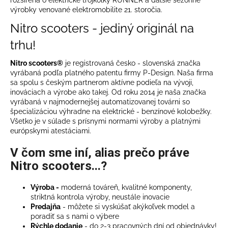
výrobky venované elektromobilite 21. storočia.
Nitro scooters - jediný originál na
trhu!
Nitro scooters®
je registrovaná česko - slovenská značka
vyrábaná podľa platného patentu firmy P-Design. Naša firma
sa spolu s českým partnerom aktívne podieľa na vývoji,
inováciach a výrobe ako takej. Od roku 2014 je naša značka
vyrábaná v najmodernejšej automatizovanej továrni so
špecializáciou výhradne na elektrické - benzínové kolobežky.
Všetko je v súlade s prísnymi normami výroby a platnými
európskymi atestáciami.
V čom sme iní, alias prečo práve
Nitro scooters...?
Výroba -
moderná továreň, kvalitné komponenty,
striktná kontrola výroby, neustále inovacie
Predajňa
- môžete si vyskúšať akýkoľvek model a
poradiť sa s nami o výbere
Rýchle dodanie
- do 2-3 pracovných dní od objednávky!