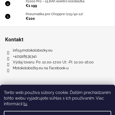
X1000 Pro – 15,6Ah elektro kolobežka
€1 199
Pneumatika pre Choppre (215/40-12)
€100
Z
á
Kontakt
p
ä
info
@
motokolobezky.eu
t
+421918535341
i
Výdaj tovaru: Po: 10.00-17.00 Ut -Pi: 10.00-16.00
Motokolobežky.eu na Facebook-u
e
Facebook
Tento web používa súbory cookie. Ďalším prechádzaním
tohto webu vyjadrujete súhlas s ich používaním. Viac
informácií
tu
.
Vytvoril Shoptet