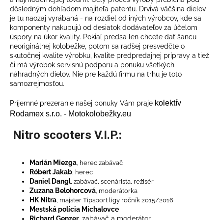
dôsledným dohľadom majiteľa patentu. Drvivá väčšina dielov
je tu naozaj vyrábaná - na rozdiel od iných výrobcov, kde sa
komponenty nakupujú od desiatok dodávateľov za účelom
úspory na úkor kvality. Pokiaľ predsa len chcete dať šancu
neoriginálnej kolobežke, potom sa radšej presvedčte o
skutočnej kvalite výrobku, kvalite predpredajnej prípravy a tiež
či má výrobok servisnú podporu a ponuku všetkých
náhradných dielov. Nie pre každú firmu na trhu je toto
samozrejmosťou.
kolektív
Príjemné prezeranie našej ponuky Vám praje
Rodamex s.r.o. - Motokolobežky.eu
Nitro scooters V.I.P.:
Marián Miezga
, herec zabávač
Róbert Jakab
, herec
Daniel Dangl
, zabávač, scenárista, režisér
Zuzana Belohorcová
, moderátorka
HK Nitra
, majster Tipsport ligy ročník 2015/2016
Mestská polícia Michalovce
Richard Genzer
, zabávač a moderátor