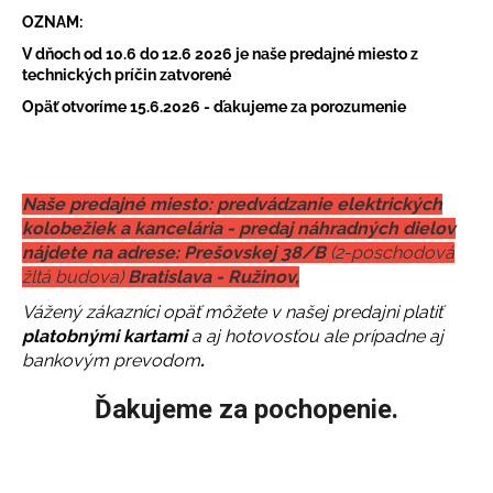
č
OZNAM:
a
m
V dňoch od 10.6 do 12.6 2026 je naše predajné miesto z
e
technických príčin zatvorené
Opäť otvoríme 15.6.2026 - ďakujeme za porozumenie
RUNNER
800
PLUS
SL
Naše predajné miesto: predvádzanie elektrických
+
kolobežiek a kancelária - predaj náhradných dielov
SEDADLO
nájdete na adrese:
Prešovskej 38/B
(2-poschodová
€777
žltá budova)
Bratislava - Ružinov,
Pôvodne:
€939
Vážený zákazníci opäť môžete
v našej predajni platiť
platobnými kartami
a aj hotovosťou ale prípadne aj
bankovým prevodom
.
Ďakujeme za pochopenie.