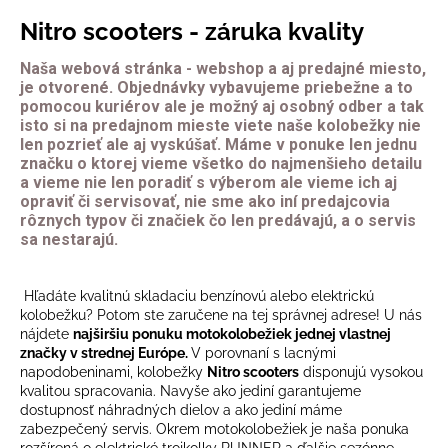
Nitro scooters - záruka kvality
Naša webová stránka - webshop a aj predajné miesto,
je otvorené. Objednávky vybavujeme priebežne a to
pomocou kuriérov ale je možný aj osobný odber a tak
isto si na predajnom mieste viete naše kolobežky nie
len pozrieť ale aj vyskúšať. Máme v ponuke len jednu
značku o ktorej vieme všetko do najmenšieho detailu
a vieme nie len poradiť s výberom ale vieme ich aj
opraviť či servisovať, nie sme ako iní predajcovia
rôznych typov či značiek čo len predávajú, a o servis
sa nestarajú.
Hľadáte kvalitnú skladaciu benzínovú alebo elektrickú
kolobežku? Potom ste zaručene na tej správnej adrese! U nás
nájdete
najširšiu ponuku motokolobežiek jednej vlastnej
značky v strednej Európe.
V porovnaní s lacnými
napodobeninami, kolobežky
Nitro scooters
disponujú vysokou
kvalitou spracovania. Navyše ako jediní garantujeme
dostupnosť náhradných dielov a ako jediní máme
zabezpečený servis. Okrem motokolobežiek je naša ponuka
rozšírená o elektrické trojkolky RUNNER a ďalšie sezónne