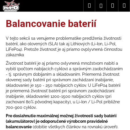
K
Prejsť
Hľadať
Náku
M
Prihláseni
na
o
obsah
Späť
Späť
košík
š
Balancovanie baterií
í
Č
k
o
V tejto sekcii sa venujeme problematike predlženia životnosti
batérií, ako olovených (SLA) tak aj Lithiových (Li-Ion, Li-Pol,
p
LiFePo4). Pretože životnosť je aj priamo ovplyvnená činnosťou
o
zákazníka
t
Životnosť batérií je aj priamo ovlyvnená množstvom nabití a
r
vybití (počtom nabíjacích cyklov) a správným zaobchádzaním
- tj. správnym dobíjaním a skladovaním. Priemerná životnost
e
olovenej sady batérií pri správnom zachádzaní (nabíjanie,
b
skladovanie) je 150 - 250 nabíjacích cyklov. U LiFePo4 batérií
u
je priemerná životnosť batérií pri správnom zaobchádzaní
(nabíjanie, skladovanie) 1200-1500 nabíjacích cyklov (pri
j
zachovaní 80% pôvodnej kapacity), u Li-Ion / Li-Pol približne
e
700-900 cyklov..
t
Pre dosiahnutie maximálnej možnej životnosti sady batérií
e
(akumulátorov) je odoporučené výrobcom pravidelné
balancovanie
(dobitie všetkych článkov na rovnakú úroveň).
n