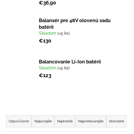
č
€36,90
a
m
e
Balansér pre 48V olovenú sadu
batérií
Skladom
(>5 ks)
RUNNER
€130
800
PLUS
SL
+
Balancovanie Li-Ion batérií
SEDADLO
Skladom
(>5 ks)
€777
€123
Pôvodne:
€939
R
a
Odporúčame
Najlacnejšie
Najdrahšie
Najpredávanejšie
Abecedne
d