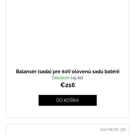
Balansér (sada) pre 60V olovenú sadu batérií
Skladom
(>5 ks)
€216
DO KOŠÍKA
Kód:
NDXE-71B