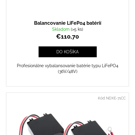
Balancovanie LiFePo4 batérií
Skladom
(>5 ks)
€110,70
DO KOŠÍKA
Profesionálne vybalansovanie batérie typu LiFePO4
(36V/48V)
Kód:
NDXE-71CC