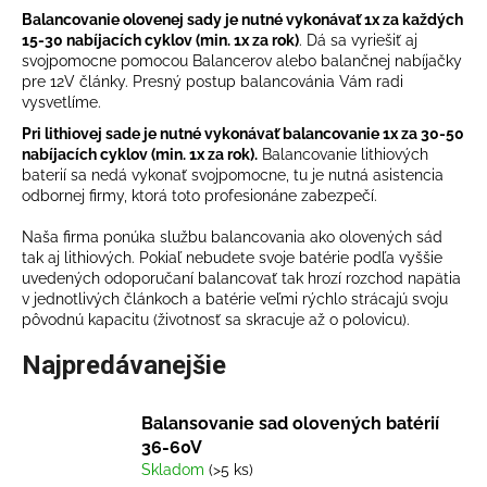
Balancovanie olovenej sady je nutné vykonávať 1x za každých
á
15-30 nabíjacích cyklov (min. 1x za rok)
. Dá sa vyriešiť aj
j
svojpomocne pomocou Balancerov alebo balančnej nabíjačky
s
pre 12V články. Presný postup balancovánia Vám radi
vysvetlíme.
ť
Pri lithiovej sade je nutné vykonávať balancovanie 1x za 30-50
?
nabíjacích cyklov (min. 1x za rok).
Balancovanie lithiových
baterií sa nedá vykonať svojpomocne, tu je nutná asistencia
odbornej firmy, ktorá toto profesionáne zabezpečí.
Naša firma ponúka službu balancovania ako olovených sád
HĽADAŤ
tak aj lithiových. Pokiaľ nebudete svoje batérie podľa vyššie
uvedených odoporučaní balancovať tak hrozí rozchod napätia
v jednotlivých článkoch a batérie veľmi rýchlo strácajú svoju
pôvodnú kapacitu (životnosť sa skracuje až o polovicu).
O
Najpredávanejšie
d
p
o
Balansovanie sad olovených batérií
r
36-60V
ú
Skladom
(>5 ks)