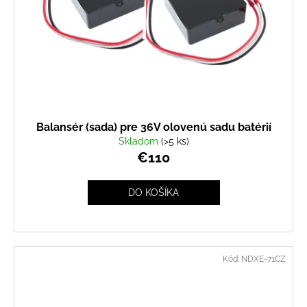
Balansér (sada) pre 36V olovenú sadu batérií
Skladom
(>5 ks)
€110
DO KOŠÍKA
Kód:
NDXE-71CZ