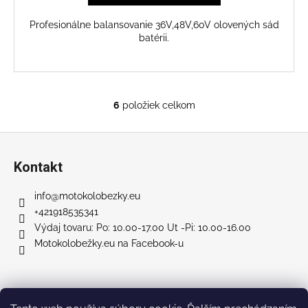
Profesionálne balansovanie 36V,48V,60V olovených sád
batérii.
6
položiek celkom
O
v
Z
l
á
á
Kontakt
d
p
a
ä
info
@
motokolobezky.eu
c
t
+421918535341
i
i
Výdaj tovaru: Po: 10.00-17.00 Ut -Pi: 10.00-16.00
e
Motokolobežky.eu na Facebook-u
e
p
r
v
k
Facebook