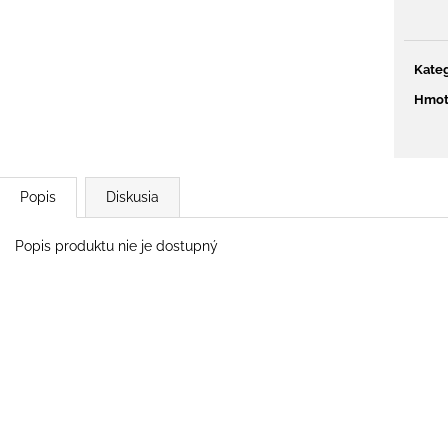
€777
€65
Pôvodne:
€939
Kateg
Hmot
Popis
Diskusia
Popis produktu nie je dostupný