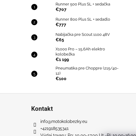
Runner 500 Plus SL + sedačka
€707
Runner 800 Plus SL + sedadlo
€777
Nabíjačka pre Scout 1100 48V
€65
X1000 Pro – 15,6Ah elektro
kolobežka
€1 199
Pneumatika pre Choppre (215/40-
12)
€100
Z
á
Kontakt
p
ä
info
@
motokolobezky.eu
t
+421918535341
Výdaj tovaru: Po: 10.00-17.00 Ut -Pi: 10.00-16.00