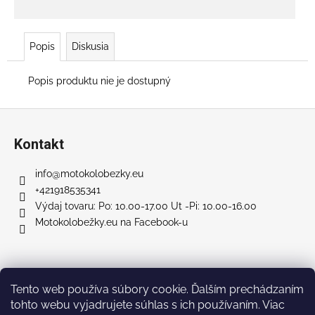
č
a
m
e
Popis
Diskusia
Popis produktu nie je dostupný
RUNNER
500
PLUS
Z
SL
á
+
Kontakt
SEDAČKA
p
€707
ä
info
@
motokolobezky.eu
Pôvodne:
t
+421918535341
€858
i
Výdaj tovaru: Po: 10.00-17.00 Ut -Pi: 10.00-16.00
Motokolobežky.eu na Facebook-u
e
Facebook
Tento web používa súbory cookie. Ďalším prechádzaním
tohto webu vyjadrujete súhlas s ich používaním. Viac