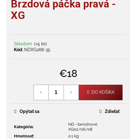
Brzdová páčka pravá -
je
á
0,0
XG
j
z
s
5
hviezdičiek.
ť
?
Skladom
(>5 ks)
Kód:
NDXG268-35
€18
HĽADAŤ
Jednotková
cena:
DO KOŠÍKA
O
d
Opýtať sa
Zdieľať
p
o
ND - benzínové
r
Kategória
:
XG02/06/08
ú
Hmotnosť
:
0.1 kg