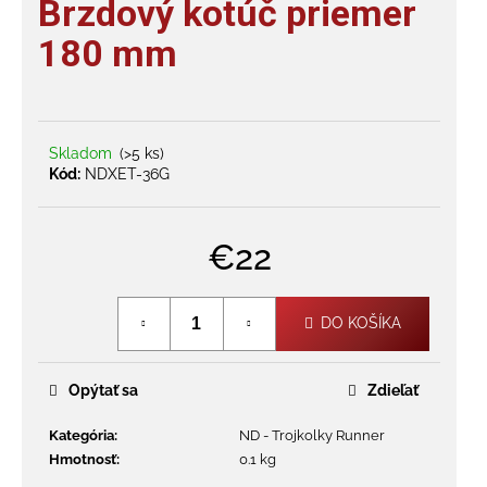
Brzdový kotúč priemer
je
á
0,0
180 mm
j
z
s
5
hviezdičiek.
ť
?
Skladom
(>5 ks)
Kód:
NDXET-36G
€22
HĽADAŤ
Jednotková
cena:
DO KOŠÍKA
O
d
Opýtať sa
Zdieľať
p
o
Kategória
:
ND - Trojkolky Runner
r
Hmotnosť
:
0.1 kg
ú