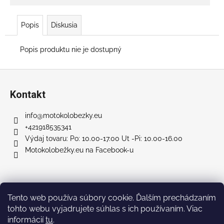
č
a
m
Popis
Diskusia
e
Popis produktu nie je dostupný
NABÍJAČKA
PRE
Z
SCOUT
á
1100
Kontakt
48V
p
€65
ä
info
@
motokolobezky.eu
t
+421918535341
i
Výdaj tovaru: Po: 10.00-17.00 Ut -Pi: 10.00-16.00
Motokolobežky.eu na Facebook-u
e
Facebook
Tento web používa súbory cookie. Ďalším prechádzaním
tohto webu vyjadrujete súhlas s ich používaním. Viac
informácií
tu
.