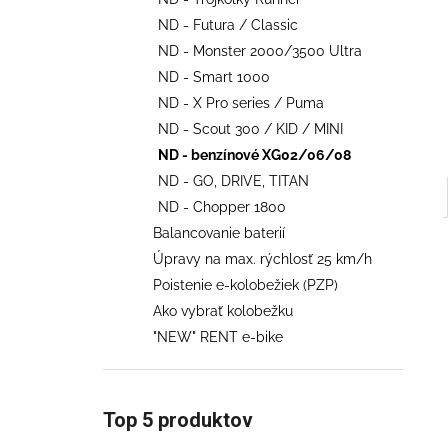
€707
ND - Futura / Classic
Pôvodne:
€858
ND - Monster 2000/3500 Ultra
ND - Smart 1000
ND - X Pro series / Puma
ND - Scout 300 / KID / MINI
ND - benzínové XG02/06/08
ND - GO, DRIVE, TITAN
ND - Chopper 1800
Balancovanie baterií
Úpravy na max. rýchlosť 25 km/h
Poistenie e-kolobežiek (PZP)
Ako vybrať kolobežku
"NEW" RENT e-bike
Top 5 produktov