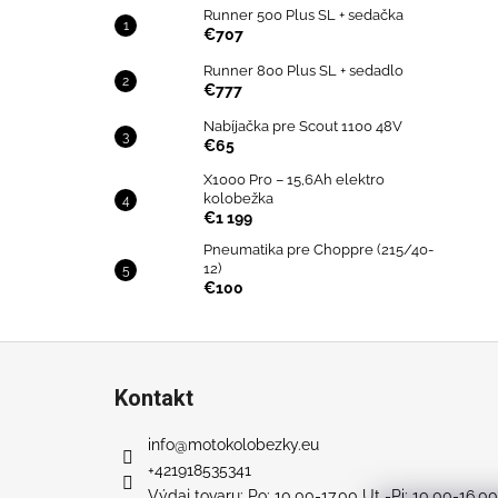
Runner 500 Plus SL + sedačka
€707
Runner 800 Plus SL + sedadlo
€777
Nabíjačka pre Scout 1100 48V
€65
X1000 Pro – 15,6Ah elektro
kolobežka
€1 199
Pneumatika pre Choppre (215/40-
12)
€100
Z
á
Kontakt
p
ä
info
@
motokolobezky.eu
t
+421918535341
Výdaj tovaru: Po: 10.00-17.00 Ut -Pi: 10.00-16.00