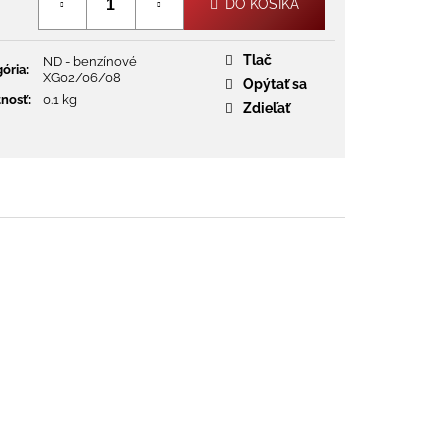
DO KOŠÍKA
Tlač
ND - benzínové
ória
:
XG02/06/08
Opýtať sa
nosť
:
0.1 kg
Zdieľať