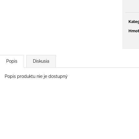
€777
€65
Pôvodne:
€939
Kateg
Hmot
Popis
Diskusia
Popis produktu nie je dostupný