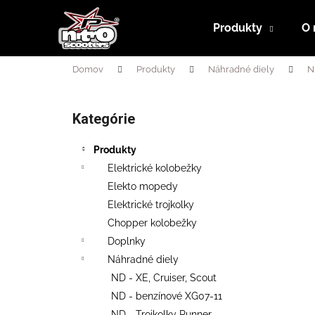
K
Prejsť
na
o
Produkty
O 
obsah
Späť
Späť
š
do
do
í
Domov
Produkty
Náhradné diely
N
obchodu
obchodu
k
B
o
Kategórie
Preskočiť
č
kategórie
n
Produkty
ý
Elektrické kolobežky
p
Elekto mopedy
a
Elektrické trojkolky
n
Chopper kolobežky
e
Doplnky
l
Náhradné diely
ND - XE, Cruiser, Scout
ND - benzínové XG07-11
RUNNER 500 PLUS SL + SEDAČKA
ND - Trojkolky Runner