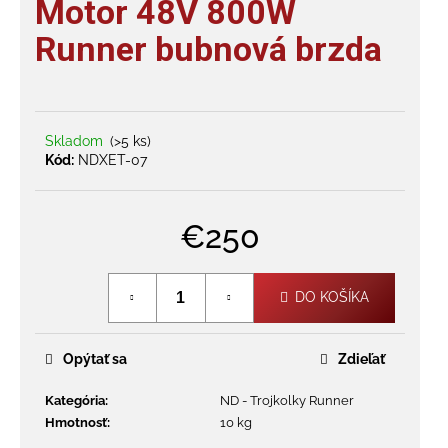
Motor 48V 800W
je
á
4,0
Runner bubnová brzda
j
z
s
5
hviezdičiek.
ť
?
Skladom
(>5 ks)
Kód:
NDXET-07
€250
HĽADAŤ
Jednotková
cena:
DO KOŠÍKA
O
d
Opýtať sa
Zdieľať
p
o
Kategória
:
ND - Trojkolky Runner
r
Hmotnosť
:
10 kg
ú