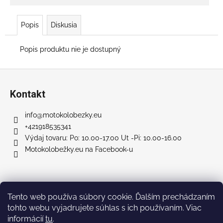
č
a
m
Popis
Diskusia
e
Popis produktu nie je dostupný
RUNNER
500
Z
PLUS
á
SL
Kontakt
+
p
SEDAČKA
ä
info
@
motokolobezky.eu
€707
t
+421918535341
Pôvodne:
i
Výdaj tovaru: Po: 10.00-17.00 Ut -Pi: 10.00-16.00
€858
Motokolobežky.eu na Facebook-u
e
Facebook
Tento web používa súbory cookie. Ďalším prechádzaním
tohto webu vyjadrujete súhlas s ich používaním. Viac
informácií
tu
.