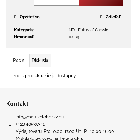
č
a
m
Opýtať sa
Zdieľať
e
Kategória
:
ND - Futura / Classic
Hmotnosť
:
0.1 kg
RUNNER
800
PLUS
SL
Popis
Diskusia
+
SEDADLO
€777
Popis produktu nie je dostupný
Pôvodne:
€939
Z
á
Kontakt
p
ä
info
@
motokolobezky.eu
t
+421918535341
i
Výdaj tovaru: Po: 10.00-17.00 Ut -Pi: 10.00-16.00
Motokolobežky.eu na Facebook-u