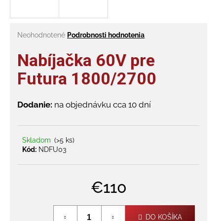
á
j
Priemerné
Neohodnotené
Podrobnosti hodnotenia
s
hodnotenie
ť
produktu
Nabíjačka 60V pre
?
je
0,0
Futura 1800/2700
z
5
hviezdičiek.
Dodanie:
na objednávku cca 10 dní
HĽADAŤ
Skladom
(>5 ks)
Kód:
NDFU03
O
d
p
€110
o
r
Jednotková
cena:
ú
DO KOŠÍKA