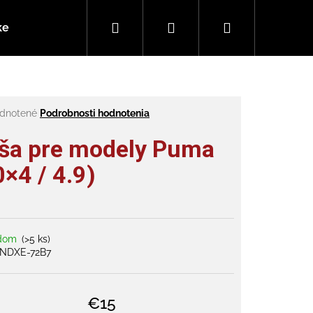
Hľadať
Prihlásenie
Nákupný
ke
Ako vybrať e-kolobežku
Vaše otázky (FAQ)
košík
rné
dnotené
Podrobnosti hodnotenia
enie
tu
ša pre modely Puma
0×4 / 4.9)
čiek.
adom
(>5 ks)
NDXE-72B7
€15
 SCOUT 1100 48V