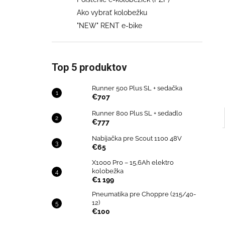
€707
Ako vybrať kolobežku
Pôvodne:
€858
"NEW" RENT e-bike
Top 5 produktov
Runner 500 Plus SL + sedačka
€707
Runner 800 Plus SL + sedadlo
€777
Nabíjačka pre Scout 1100 48V
€65
X1000 Pro – 15,6Ah elektro
kolobežka
€1 199
Pneumatika pre Choppre (215/40-
12)
€100