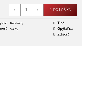
Jednotková
cena:
DO KOŠÍKA
Tlač
ória
:
Produkty
nosť
:
0.1 kg
Opýtať sa
Zdieľať