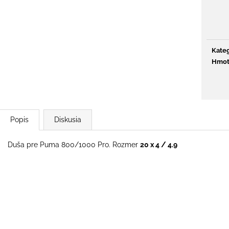
€777
€65
Pôvodne:
€939
Kateg
Hmot
Popis
Diskusia
Duša pre Puma 800/1000 Pro. Rozmer
20 x 4 / 4.9