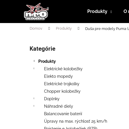
K
Prejsť
na
o
Produkty
O 
obsah
Späť
Späť
š
do
do
í
Domov
Produkty
Duša pre modely Puma (2
obchodu
obchodu
k
B
o
Kategórie
Preskočiť
č
kategórie
n
Produkty
ý
Elektrické kolobežky
p
Elekto mopedy
a
Elektrické trojkolky
n
Chopper kolobežky
e
Doplnky
l
Náhradné diely
Balancovanie baterií
Úpravy na max. rýchlosť 25 km/h
RUNNER 500 PLUS SL + SEDAČKA
Poistenie e-kolobežiek (PZP)