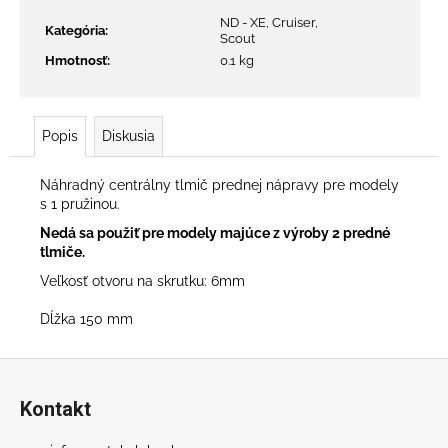
č
a
ND - XE, Cruiser,
Kategória
:
Scout
m
Hmotnosť
:
0.1 kg
e
X1000
Popis
Diskusia
PRO
–
15,6AH
Náhradný centrálny tlmič prednej nápravy pre modely
ELEKTRO
s 1 pružinou.
KOLOBEŽKA
Nedá sa použiť pre modely majúce z výroby 2 predné
€1
tlmiče.
199
Veľkosť otvoru na skrutku: 6mm
Pôvodne:
€1
399
Dĺžka 150 mm
Z
á
Kontakt
p