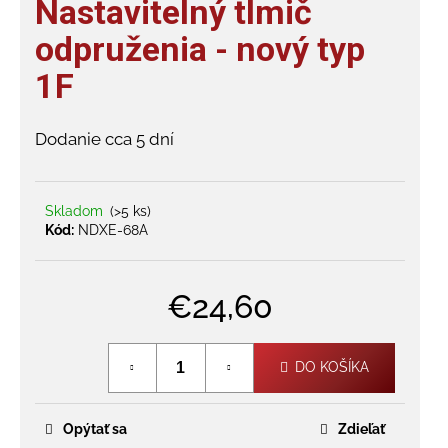
Nastavitelný tlmič
je
á
0,0
odpruženia - nový typ
j
z
s
1F
5
hviezdičiek.
ť
?
Dodanie cca 5 dní
Skladom
(>5 ks)
Kód:
NDXE-68A
HĽADAŤ
€24,60
O
Jednotková
d
cena:
p
DO KOŠÍKA
o
r
ú
Opýtať sa
Zdieľať