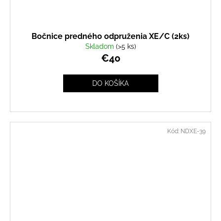
Bočnice predného odpruženia XE/C (2ks)
Skladom
(>5 ks)
€40
DO KOŠÍKA
Kód:
NDXE-39