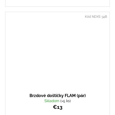
Kód:
NDXE-34B
Brzdové doštičky FLAM (pár)
Skladom
(>5 ks)
€13