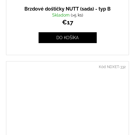
Brzdové doštičky NUTT (sada) - typ B
Skladom
(>5 ks)
€17
DO KOŠÍKA
Kód:
NDXET-332