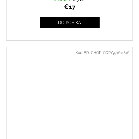
€17
DO KOŠÍKA
Kód:
BD_CHOP_COPY971611816