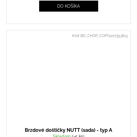
DO KOŠÍKA
Kód:
BD_CHOP_COPY1207353613
Brzdové doštičky NUTT (sada) - typ A
Skladom
(>5 ks)