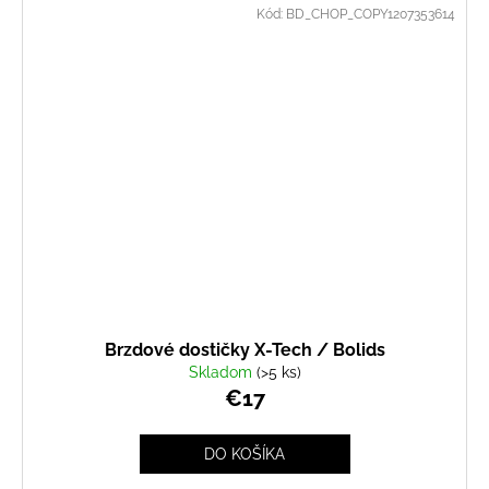
Kód:
BD_CHOP_COPY1207353614
Brzdové dostičky X-Tech / Bolids
Skladom
(>5 ks)
€17
DO KOŠÍKA