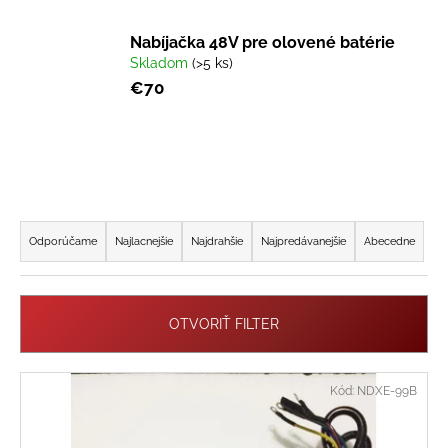
á
Nabíjačka 48V pre olovené batérie
j
Skladom
(>5 ks)
s
€70
ť
?
R
HĽADAŤ
a
Odporúčame
Najlacnejšie
Najdrahšie
Najpredávanejšie
Abecedne
d
e
O
n
OTVORIŤ FILTER
d
i
p
e
V
o
Kód:
NDXE-99B
p
r
ý
r
ú
p