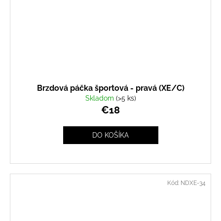
Brzdová páčka športová - pravá (XE/C)
Skladom
(>5 ks)
€18
DO KOŠÍKA
Kód:
NDXE-34