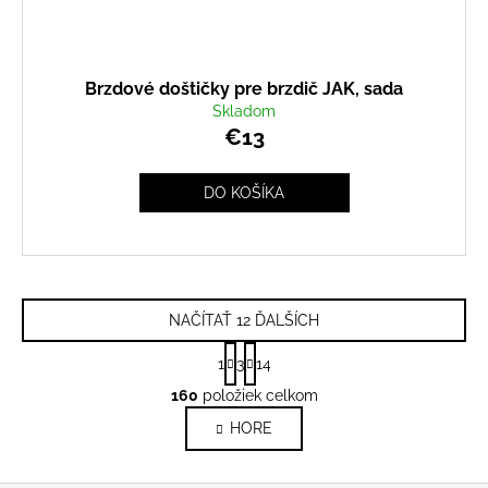
Brzdové doštičky pre brzdič JAK, sada
Skladom
€13
DO KOŠÍKA
NAČÍTAŤ 12 ĎALŠÍCH
S
1
3
14
t
O
r
160
položiek celkom
v
á
HORE
l
n
k
á
o
d