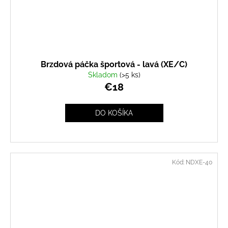
Brzdová páčka športová - lavá (XE/C)
Skladom
(>5 ks)
€18
DO KOŠÍKA
Kód:
NDXE-40