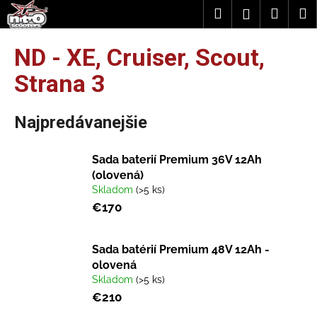
K
Prejsť
Hľadať
Náku
M
Prihláseni
na
o
obsah
Späť
Späť
košík
š
ND - XE, Cruiser, Scout
,
í
Č
Strana 3
k
o
p
Najpredávanejšie
o
t
Sada baterií Premium 36V 12Ah
r
(olovená)
e
Skladom
(>5 ks)
b
€170
u
j
Sada batérií Premium 48V 12Ah -
e
olovená
t
Skladom
(>5 ks)
e
€210
n