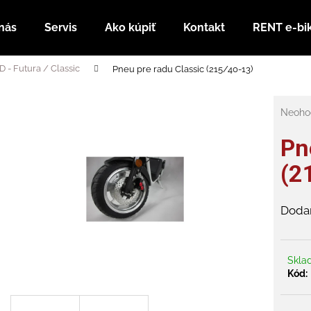
nás
Servis
Ako kúpiť
Kontakt
RENT e-bi
D - Futura / Classic
Pneu pre radu Classic (215/40-13)
Čo potrebujete nájsť?
Prieme
Neoho
hodnot
HĽADAŤ
produk
Pn
je
0,0
(2
z
Odporúčame
5
hviezdi
Dodan
Skl
Kód:
RUNNER 800 PLUS SL + SEDADLO
NABÍJAČKA PRE