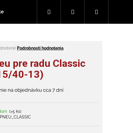
Hľadať
Prihlásenie
Nákupný
ke
Ako vybrať e-kolobežku
Vaše otázky (FAQ)
košík
rné
dnotené
Podrobnosti hodnotenia
enie
tu
eu pre radu Classic
15/40-13)
čiek.
ie na objednávku cca 7 dní
adom
(>5 ks)
PNEU_CLASSIC
 SCOUT 1100 48V