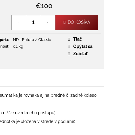
€100
Jednotková
cena:
DO KOŠÍKA
Tlač
ória
:
ND - Futura / Classic
nosť
:
0.1 kg
Opýtať sa
Zdieľať
matika je rovnaká aj na predné či zadné koleso
a nižšie uvedeného postupu).
jednotka je uložená v strede v podlahe)