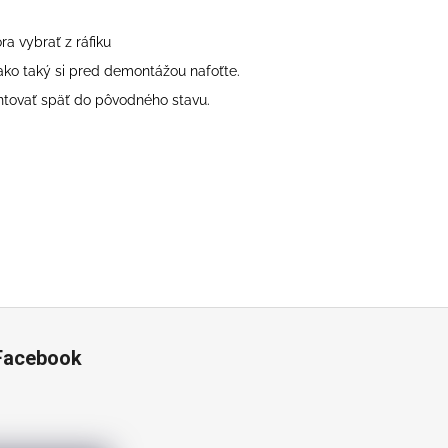
ra vybrať z ráfiku
ako taký si pred demontážou nafoťte.
ontovať späť do pôvodného stavu.
Facebook