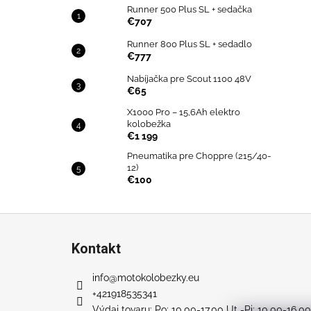
Runner 500 Plus SL + sedačka
€707
Runner 800 Plus SL + sedadlo
€777
Nabíjačka pre Scout 1100 48V
€65
X1000 Pro – 15,6Ah elektro
kolobežka
€1 199
Pneumatika pre Choppre (215/40-
12)
€100
Z
á
Kontakt
p
ä
info
@
motokolobezky.eu
t
+421918535341
Výdaj tovaru: Po: 10.00-17.00 Ut -Pi: 10.00-16.00