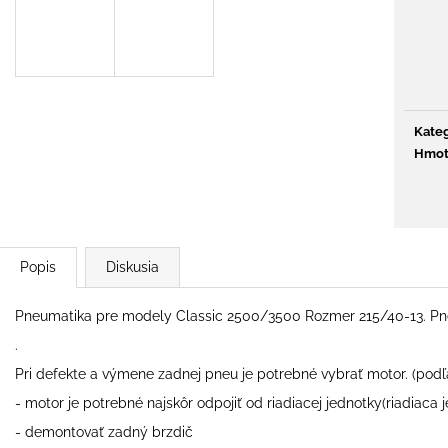
€777
€65
Pôvodne:
€939
Kateg
Hmot
Popis
Diskusia
Pneumatika pre modely Classic 2500/3500 Rozmer 215/40-13. Pneu
.
Pri defekte a výmene zadnej pneu je potrebné vybrať motor. (podľ
- motor je potrebné najskôr odpojiť od riadiacej jednotky(riadiaca 
- demontovať zadný brzdič