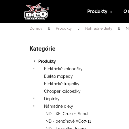
K
Prejsť
na
o
Produkty
O 
obsah
Späť
Späť
š
do
do
í
Domov
Produkty
Náhradné diely
N
obchodu
obchodu
k
B
o
Kategórie
Preskočiť
č
kategórie
n
Produkty
ý
Elektrické kolobežky
p
Elekto mopedy
a
Elektrické trojkolky
n
Chopper kolobežky
e
Doplnky
l
Náhradné diely
ND - XE, Cruiser, Scout
ND - benzínové XG07-11
RUNNER 500 PLUS SL + SEDAČKA
ND - Trojkolky Runner