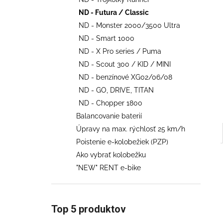
€707
ND - Futura / Classic
Pôvodne:
€858
ND - Monster 2000/3500 Ultra
ND - Smart 1000
ND - X Pro series / Puma
ND - Scout 300 / KID / MINI
ND - benzínové XG02/06/08
ND - GO, DRIVE, TITAN
ND - Chopper 1800
Balancovanie baterií
Úpravy na max. rýchlosť 25 km/h
Poistenie e-kolobežiek (PZP)
Ako vybrať kolobežku
"NEW" RENT e-bike
Top 5 produktov