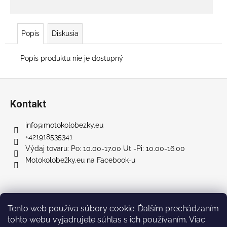
č
a
m
e
Popis
Diskusia
Popis produktu nie je dostupný
X1000
PRO
–
Z
15,6AH
á
ELEKTRO
Kontakt
KOLOBEŽKA
p
€1
ä
info
@
motokolobezky.eu
199
t
+421918535341
Pôvodne:
i
Výdaj tovaru: Po: 10.00-17.00 Ut -Pi: 10.00-16.00
€1
Motokolobežky.eu na Facebook-u
399
e
Facebook
Tento web používa súbory cookie. Ďalším prechádzaním
tohto webu vyjadrujete súhlas s ich používaním. Viac