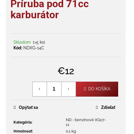
Príruba pod 71cc
je
á
0,0
karburátor
j
z
s
5
hviezdičiek.
ť
?
Skladom
(>5 ks)
Kód:
NDXG-14C
€12
HĽADAŤ
Jednotková
cena:
DO KOŠÍKA
O
d
Opýtať sa
Zdieľať
p
o
ND - benzínové XG07-
r
Kategória
:
11
ú
Hmotnosť
:
0.1 kg