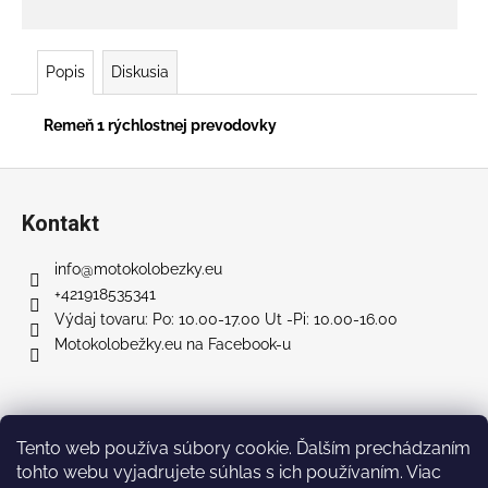
č
a
m
e
Popis
Diskusia
Remeň 1 rýchlostnej prevodovky
RUNNER
500
PLUS
Z
SL
á
+
Kontakt
SEDAČKA
p
€707
ä
info
@
motokolobezky.eu
Pôvodne:
t
+421918535341
€858
i
Výdaj tovaru: Po: 10.00-17.00 Ut -Pi: 10.00-16.00
Motokolobežky.eu na Facebook-u
e
Facebook
Tento web používa súbory cookie. Ďalším prechádzaním
tohto webu vyjadrujete súhlas s ich používaním. Viac