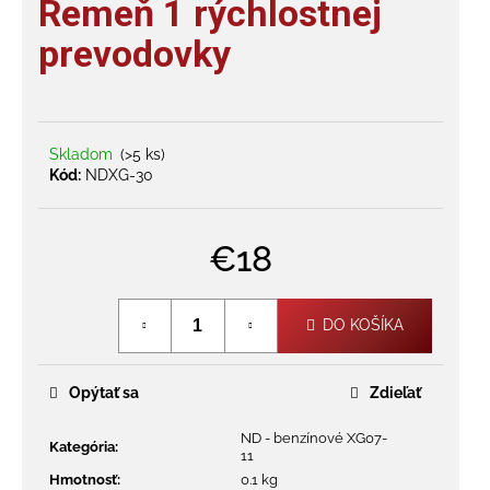
Remeň 1 rýchlostnej
je
á
0,0
prevodovky
j
z
s
5
hviezdičiek.
ť
?
Skladom
(>5 ks)
Kód:
NDXG-30
€18
HĽADAŤ
Jednotková
cena:
DO KOŠÍKA
O
d
Opýtať sa
Zdieľať
p
o
ND - benzínové XG07-
r
Kategória
:
11
ú
Hmotnosť
:
0.1 kg