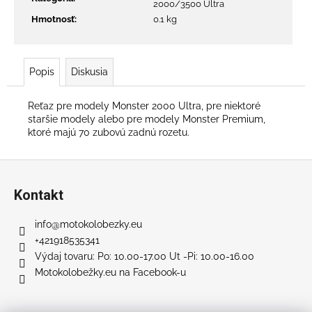
č
2000/3500 Ultra
a
Hmotnosť
:
0.1 kg
m
e
Popis
Diskusia
RUNNER
500
Reťaz pre modely Monster 2000 Ultra, pre niektoré
PLUS
staršie modely alebo pre modely Monster Premium,
SL
ktoré majú 70 zubovú zadnú rozetu.
+
SEDAČKA
Z
€707
Pôvodne:
á
Kontakt
€858
p
ä
info
@
motokolobezky.eu
t
+421918535341
i
Výdaj tovaru: Po: 10.00-17.00 Ut -Pi: 10.00-16.00
Motokolobežky.eu na Facebook-u
e