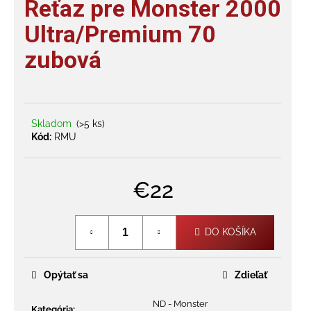
Reťaz pre Monster 2000
je
á
0,0
Ultra/Premium 70
j
z
s
zubová
5
hviezdičiek.
ť
?
Skladom
(>5 ks)
Kód:
RMU
HĽADAŤ
€22
Jednotková
O
cena:
DO KOŠÍKA
d
p
o
Opýtať sa
Zdieľať
r
ú
ND - Monster
Kategória
: