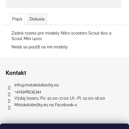
č
a
m
e
Popis
Diskusia
Zadná rozeta pre modely Nitro scooters Scout 800 a
PNEUMATIKA
Scout Mini (400)
PRE
CHOPPRE
Nedá sa použiť na iné modely
(215/40-
12)
Z
€100
á
Kontakt
p
ä
info
@
motokolobezky.eu
t
+421918535341
i
Výdaj tovaru: Po: 10.00-17.00 Ut -Pi: 10.00-16.00
Motokolobežky.eu na Facebook-u
e