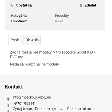
č
Opýtať sa
Zdieľať
a
m
Kategória
:
Produkty
e
Hmotnosť
:
0.1 kg
PNEUMATIKA
PRE
Popis
Diskusia
CHOPPRE
(215/40-
12)
Zadná rozeta pre modely Nitro scooters Scout KID /
€100
EVO100
Nedá sa použiť na iné modely
Z
á
Kontakt
p
ä
info
@
motokolobezky.eu
t
+421918535341
i
Výdaj tovaru: Po: 10.00-17.00 Ut -Pi: 10.00-16.00