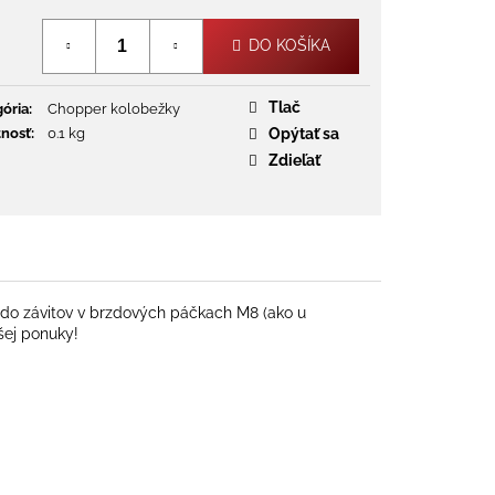
Jednotková
cena:
DO KOŠÍKA
Tlač
ória
:
Chopper kolobežky
nosť
:
0.1 kg
Opýtať sa
Zdieľať
a do závitov v brzdových páčkach M8 (ako u
šej ponuky!