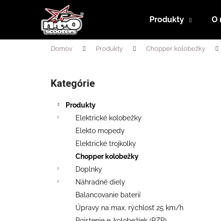
K
Prejsť
na
o
Produkty
O 
obsah
Späť
Späť
š
do
do
í
Domov
Produkty
Chopper kolobežky
obchodu
obchodu
k
B
o
Kategórie
Preskočiť
č
kategórie
n
Produkty
ý
Elektrické kolobežky
p
Elekto mopedy
a
Elektrické trojkolky
n
Chopper kolobežky
e
Doplnky
l
Náhradné diely
Balancovanie baterií
Úpravy na max. rýchlosť 25 km/h
RUNNER 500 PLUS SL + SEDAČKA
Poistenie e-kolobežiek (PZP)