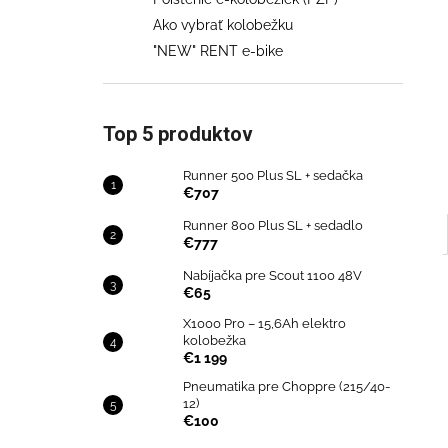
€707
Ako vybrať kolobežku
Pôvodne:
€858
"NEW" RENT e-bike
Top 5 produktov
Runner 500 Plus SL + sedačka
€707
Runner 800 Plus SL + sedadlo
€777
Nabíjačka pre Scout 1100 48V
€65
X1000 Pro – 15,6Ah elektro
kolobežka
€1 199
Pneumatika pre Choppre (215/40-
12)
€100