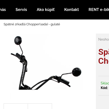
nás
Servis
Ako kúpiť
Kontakt
RENT e-bi
Spätné zrkadlá Chopper(sada) - gulaté
Čo potrebujete nájsť?
Prieme
Neoho
hodnot
HĽADAŤ
produk
Sp
je
0,0
Ch
z
Odporúčame
5
hviezdi
Skl
Kód:
RUNNER 800 PLUS SL + SEDADLO
NABÍJAČKA PRE