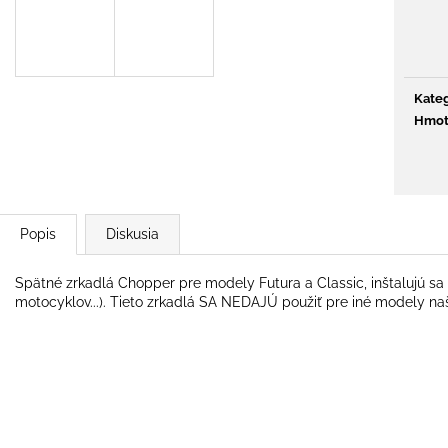
€777
€65
Pôvodne:
€939
Kateg
Hmot
Popis
Diskusia
S
pätné zrkadlá Chopper pre modely Futura a Classic, inštalujú s
motocyklov...). Tieto zrkadlá SA NEDAJÚ použiť pre iné modely na