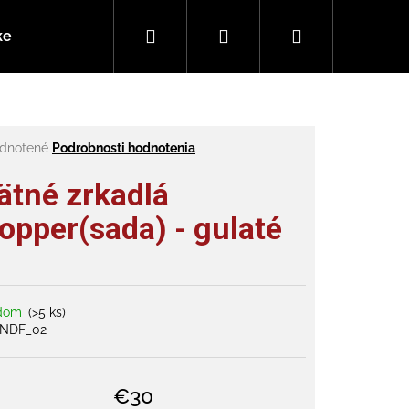
Hľadať
Prihlásenie
Nákupný
ke
Ako vybrať e-kolobežku
Vaše otázky (FAQ)
košík
rné
dnotené
Podrobnosti hodnotenia
enie
tu
ätné zrkadlá
opper(sada) - gulaté
čiek.
adom
(>5 ks)
NDF_02
€30
 SCOUT 1100 48V