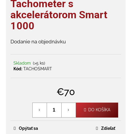
Tachometer s
je
á
0,0
akcelerátorom Smart
j
z
s
1000
5
hviezdičiek.
ť
?
Dodanie na objednávku
Skladom
(>5 ks)
Kód:
TACHOSMART
HĽADAŤ
€70
O
Jednotková
d
cena:
p
DO KOŠÍKA
o
r
ú
Opýtať sa
Zdieľať