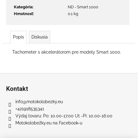
č
a
Kategória
:
ND - Smart 1000
m
Hmotnosť
:
0.1 kg
e
Popis
Diskusia
X1000
PRO
–
Tachometer s akcelerátorom pre modely Smart 1000.
15,6AH
ELEKTRO
KOLOBEŽKA
€1
Z
199
á
Pôvodne:
Kontakt
p
€1
399
ä
info
@
motokolobezky.eu
t
+421918535341
i
Výdaj tovaru: Po: 10.00-17.00 Ut -Pi: 10.00-16.00
Motokolobežky.eu na Facebook-u
e