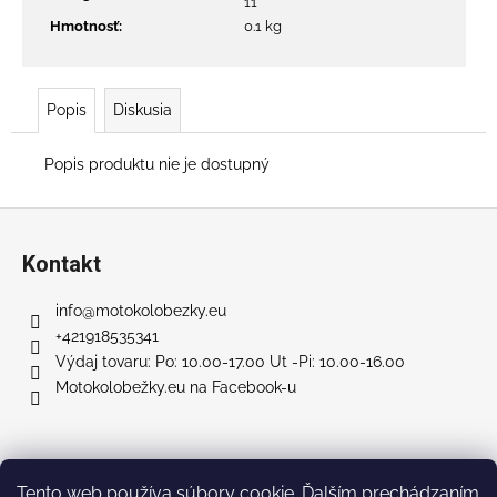
č
11
a
Hmotnosť
:
0.1 kg
m
e
Popis
Diskusia
X1000
PRO
Popis produktu nie je dostupný
–
15,6AH
Z
ELEKTRO
KOLOBEŽKA
á
Kontakt
€1
p
199
ä
info
@
motokolobezky.eu
Pôvodne:
t
€1
+421918535341
399
i
Výdaj tovaru: Po: 10.00-17.00 Ut -Pi: 10.00-16.00
Motokolobežky.eu na Facebook-u
e
Facebook
Tento web používa súbory cookie. Ďalším prechádzaním