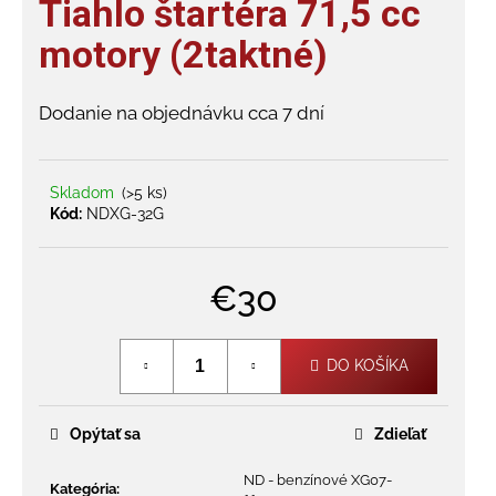
Tiahlo štartéra 71,5 cc
je
á
0,0
motory (2taktné)
j
z
s
5
hviezdičiek.
ť
Dodanie na objednávku cca 7 dní
?
Skladom
(>5 ks)
Kód:
NDXG-32G
HĽADAŤ
€30
Jednotková
cena:
O
DO KOŠÍKA
d
p
o
Opýtať sa
Zdieľať
r
ú
ND - benzínové XG07-
Kategória
: