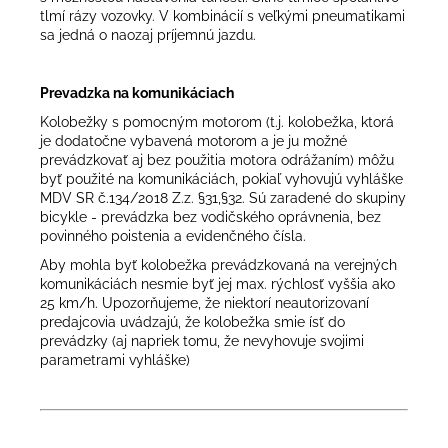
tlmí rázy vozovky. V kombinácií s veľkými pneumatikami
sa jedná o naozaj príjemnú jazdu.
Prevadzka na komunikáciach
Kolobežky s pomocným motorom (t.j. kolobežka, ktorá
je dodatočne vybavená motorom a je ju možné
prevádzkovať aj bez použitia motora odrážaním) môžu
byť použité na komunikáciách, pokiaľ vyhovujú vyhláške
MDV SR č.134/2018 Z.z. §31,§32. Sú zaradené do skupiny
bicykle - prevádzka bez vodičského oprávnenia, bez
povinného poistenia a evidenčného čísla.
Aby mohla byť kolobežka prevádzkovaná na verejných
komunikáciách nesmie byť jej max. rýchlosť vyššia ako
25 km/h. Upozorňujeme, že niektorí neautorizovaní
predajcovia uvádzajú, že kolobežka smie ísť do
prevádzky (aj napriek tomu, že nevyhovuje svojimi
parametrami vyhláške)