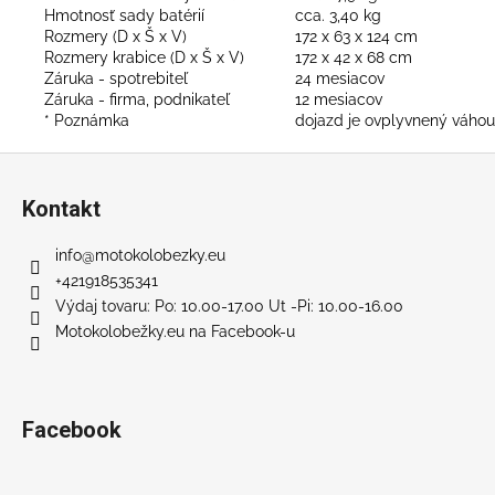
Hmotnosť sady batérií
cca. 3,40 kg
Rozmery (D x Š x V)
172 x 63 x 124 cm
Rozmery krabice (D x Š x V)
172 x 42 x 68 cm
Záruka - spotrebiteľ
24 mesiacov
Záruka - firma, podnikateľ
12 mesiacov
* Poznámka
dojazd je ovplyvnený váhou 
Z
á
Kontakt
p
ä
info
@
motokolobezky.eu
t
+421918535341
i
Výdaj tovaru: Po: 10.00-17.00 Ut -Pi: 10.00-16.00
Motokolobežky.eu na Facebook-u
e
Facebook