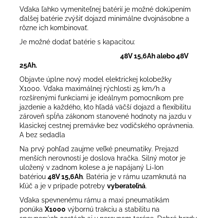
Vďaka ľahko vymeniteľnej batérií je možné dokúpením
ďalšej batérie zvýšiť dojazd minimálne dvojnásobne a
rôzne ich kombinovať.
Je možné dodať batérie s kapacitou:
48V 15,6Ah alebo 48V
25Ah.
Objavte úplne nový model elektrickej kolobežky
X1000.
Vďaka
maximálnej rýchlosti 25 km/h a
rozšírenými funkciami je ideálnym pomocníkom pre
jazdenie a každého, kto hľadá väčší dojazd a flexibilitu
zároveň spĺňa zákonom stanovené hodnoty na jazdu v
klasickej cestnej premávke bez vodičského oprávnenia.
A bez sedadla
Na prvý pohľad zaujme veľké pneumatiky. Prejazd
menších nerovností je doslova hračka. Silný motor je
uložený v zadnom kolese a je napájaný Li-Ion
batériou
48V 15,6Ah
. Batéria je v rámu uzamknutá na
kľúč a je v prípade potreby
vyberateľná
.
Vďaka spevnenému rámu a maxi pneumatikám
ponúka
X1000
výbornú trakciu a stabilitu na