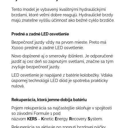
Tento model je vybavený kvalitnými hydraulickými
brzdami, ktoré veľmi dobre reagujú. Hydraulické brzdy
majú znateľne vyššiu účinnosť ako bežné cyklo brzdiče.
Predné a zadné LED osvetlenie
Bezpečnosť jazdy vždy na prvom mieste. Preto má
X1000 predné a zadné LED osvetlenie.
Novo doplnené aj o smerovky (blinkre). Je odporučené
jazdiť aj cez deň so zapnutým svetlami, značne sa tým
zvyšuje bezpečnosť jazdy.
LED osvetlenie je napájané z batérie kolobežky. Vďaka
úspornej technológii LED diód je spotreba prakticky
nulová.
Rekuperácia, ktorá jemne dobíja batériu
Pojem rekuperácia sa najčastejšie skloňuje v spojitosti
so závodmi Formule 1 pod
názvom
KERS
-
K
inetic
E
nergy
R
ecovery
S
ystem.
Rekuperácia sa aktivuje po zopnutí brzdovej páčky.