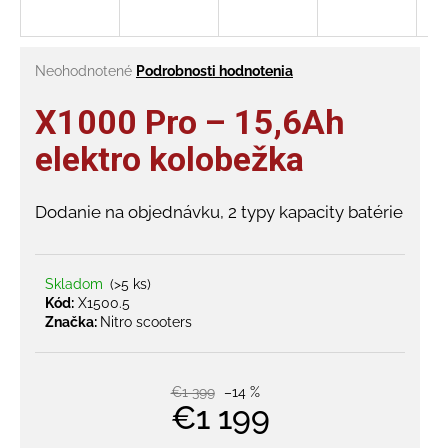
á
j
Priemerné
Neohodnotené
Podrobnosti hodnotenia
s
hodnotenie
ť
produktu
X1000 Pro – 15,6Ah
?
je
0,0
elektro kolobežka
z
5
hviezdičiek.
Dodanie na objednávku, 2 typy kapacity batérie
HĽADAŤ
Skladom
(>5 ks)
Kód:
X1500.5
O
Značka:
Nitro scooters
d
p
o
€1 399
–14 %
r
€1 199
ú
Jednotková