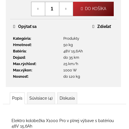
č
cena:
a
DO KOŠÍKA
m
e
Opýtať sa
Zdieľať
NABÍJAČKA
Kategória
:
Produkty
PRE
Hmotnosť
:
50 kg
SCOUT
1100
Batéria
:
48V 15,6Ah
48V
Dojazd
:
do 35 km
€65
Max.rýchlosť
:
25 km/h
Max.výkon
:
1000 W
Nosnosť
:
do 120 kg
Popis
Súvisiace (4)
Diskusia
Elektro kolobežka X1000 Pro v plnej výbave s batériou
48V 15,6Ah