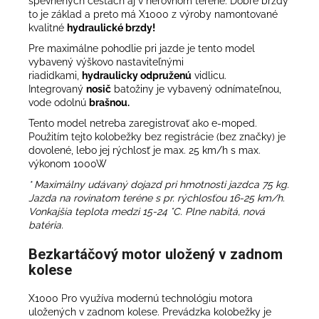
spevnených cestách aj v nerovnom teréne. Dobré brzdy
to je základ a preto má X1000 z výroby namontované
kvalitné
hydraulické brzdy!
Pre maximálne pohodlie pri jazde je tento model
vybavený výškovo nastaviteľnými
riadidkami,
hydraulicky odpruženú
vidlicu
.
Integrovaný
nosič
batožiny je vybavený odnímateľnou,
vode odolnú
brašnou.
Tento model netreba zaregistrovať ako e-moped.
Použitím tejto kolobežky bez registrácie (bez značky) je
dovolené, lebo jej rýchlosť je max. 25 km/h s max.
výkonom 1000W
* Maximálny udávaný dojazd pri hmotnosti jazdca 75 kg.
Jazda na rovinatom teréne s pr. rýchlosťou 16-25 km/h.
Vonkajšia teplota medzi 15-24 °C. Plne nabitá, nová
batéria.
Bezkartáčový motor uložený v zadnom
kolese
X1000 Pro využíva modernú technológiu motora
uložených v zadnom kolese. Prevádzka kolobežky je