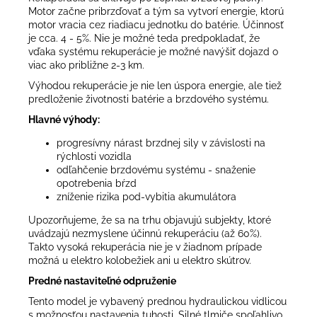
Motor začne pribrzďovať a tým sa vytvorí energie, ktorú
motor vracia cez riadiacu jednotku do batérie. Účinnosť
je cca. 4 - 5%. Nie je možné teda predpokladať, že
vďaka systému rekuperácie je možné navýšiť dojazd o
viac ako približne 2-3 km.
Výhodou rekuperácie je nie len úspora energie, ale tiež
predloženie životnosti batérie a brzdového systému.
Hlavné výhody:
progresívny nárast brzdnej sily v závislosti na
rýchlosti vozidla
odľahčenie brzdovému systému - snaženie
opotrebenia bŕzd
zníženie rizika pod-vybitia akumulátora
Upozorňujeme, že sa na trhu objavujú subjekty, ktoré
uvádzajú nezmyslene účinnú rekuperáciu (až 60%).
Takto vysoká rekuperácia nie je v žiadnom prípade
možná u elektro kolobežiek ani u elektro skútrov.
Predné nastaviteľné odpruženie
Tento model je vybavený prednou hydraulickou vidlicou
s možnosťou nastavenia tuhosti. Silné tlmiče spoľahlivo