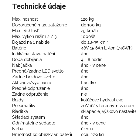
Technické údaje
Max. nosnosť
120 kg
Doporučené max. zaťaženie
do 100 kg
Max. rýchlosť
25 km/h
Max. výkon režim 2 / 3
1000W
Dojazd na 1 nabitie
do 28-35 km *
Batérie
48V 15,6Ah Li-lon (748Wh)
Indikácia stavu batérií
áno
Doba dobíjania
4 - 8 hodín
Nabíjačka
áno - v cene
Predné/zadné LED svetlo
áno
Zadné brzdové svetlo
áno
Aktivácia/vypínanie
tlačítko
Predné odpruženie
áno
Zadné odpruženie
nie
Brzdy
kotúčové hydraulické
Pneumatiky
20"/16" s terénnym vzorom
Riaditká
sklápacie, výškovo nastavit
Skladací systém
áno
Odnímateľné sedadlo
áno - v cene
Farba
čierna
Hmotnosť kolobežky vr. batérií
cca. 27,9 kg