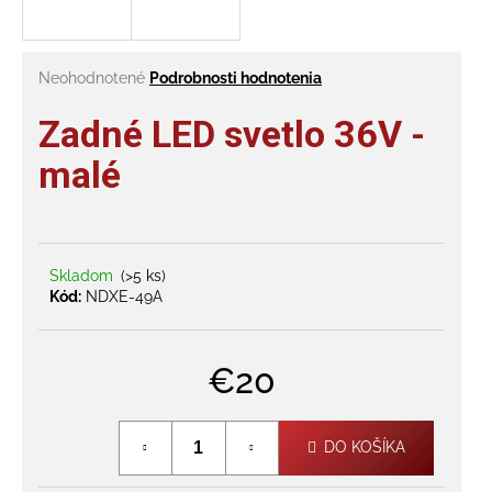
á
j
Priemerné
Neohodnotené
Podrobnosti hodnotenia
s
hodnotenie
ť
produktu
Zadné LED svetlo 36V -
?
je
0,0
malé
z
5
hviezdičiek.
HĽADAŤ
Skladom
(>5 ks)
Kód:
NDXE-49A
O
€20
d
p
Jednotková
o
cena:
r
DO KOŠÍKA
ú