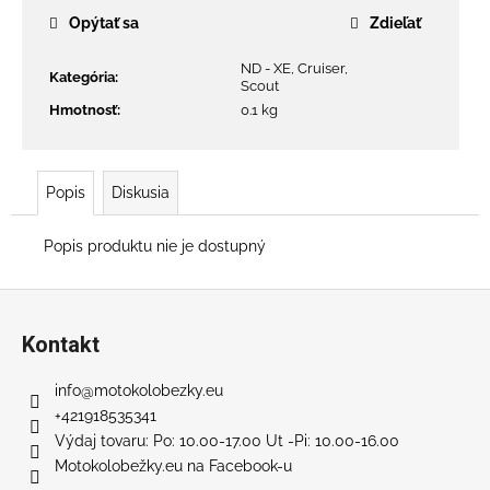
č
Opýtať sa
Zdieľať
a
m
ND - XE, Cruiser,
e
Kategória
:
Scout
Hmotnosť
:
0.1 kg
RUNNER
800
PLUS
Popis
Diskusia
SL
+
SEDADLO
Popis produktu nie je dostupný
€777
Pôvodne:
Z
€939
á
Kontakt
p
ä
info
@
motokolobezky.eu
t
+421918535341
i
Výdaj tovaru: Po: 10.00-17.00 Ut -Pi: 10.00-16.00
Motokolobežky.eu na Facebook-u
e