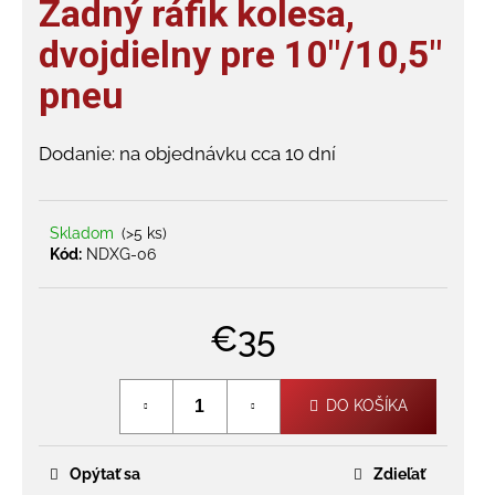
Zadný ráfik kolesa,
je
á
0,0
dvojdielny pre 10"/10,5"
j
z
s
pneu
5
hviezdičiek.
ť
?
Dodanie: na objednávku cca 10 dní
Skladom
(>5 ks)
Kód:
NDXG-06
HĽADAŤ
€35
O
Jednotková
d
cena:
p
DO KOŠÍKA
o
r
ú
Opýtať sa
Zdieľať