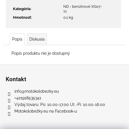
č
a
ND - benzínové XG07-
Kategória
:
11
m
Hmotnosť
:
0.1 kg
e
NABÍJAČKA
Popis
Diskusia
PRE
SCOUT
1100
Popis produktu nie je dostupný
48V
€65
Z
á
Kontakt
p
ä
info
@
motokolobezky.eu
t
+421918535341
i
Výdaj tovaru: Po: 10.00-17.00 Ut -Pi: 10.00-16.00
Motokolobežky.eu na Facebook-u
e