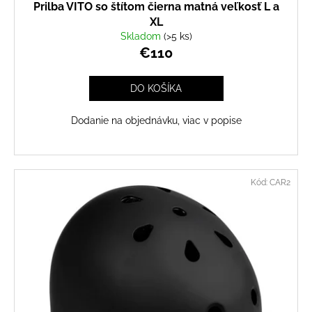
Prilba VITO so štítom čierna matná veľkosť L a
XL
Skladom
(>5 ks)
€110
DO KOŠÍKA
Dodanie na objednávku, viac v popise
Kód:
CAR2