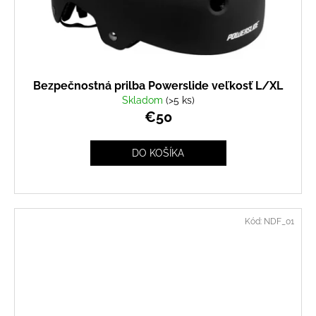
Bezpečnostná prilba Powerslide veľkosť L/XL
Skladom
(>5 ks)
€50
DO KOŠÍKA
Kód:
NDF_01