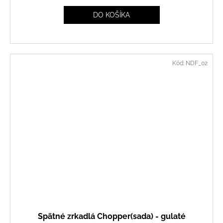
DO KOŠÍKA
Kód:
NDF_02
Spätné zrkadlá Chopper(sada) - gulaté