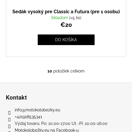
Sedák vysoký pre Classic a Futura (pre 1 osobu)
Skladom
(>5 ks)
€20
DO KOŠÍKA
10
položiek celkom
O
v
Z
l
á
á
Kontakt
d
p
a
ä
info
@
motokolobezky.eu
c
t
+421918535341
i
i
Výdaj tovaru: Po: 10.00-17.00 Ut -Pi: 10.00-16.00
e
Motokolobežky.eu na Facebook-u