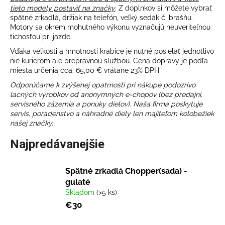
tieto modely postaviť na značky
. Z doplnkov si môžete vybrať
á
spätné zrkadlá, držiak na telefón, veľký sedák či brašňu.
j
Motory sa okrem mohutného výkonu vyznačujú neuveriteľnou
s
tichosťou pri jazde.
ť
Vďaka veľkosti a hmotnosti krabice je nutné posielať jednotlivo
nie kurierom ale prepravnou službou. Cena dopravy je podľa
?
miesta určenia cca. 65,00 € vrátane 23% DPH
Odporúčame k zvýšenej opatrnosti pri nákupe podozrivo
lacných výrobkov od anonymných e-chopov (bez predajni,
servisného zázemia a ponuky dielov). Naša firma poskytuje
servis, poradenstvo a náhradné diely len majiteľom kolobežiek
HĽADAŤ
našej značky.
Najpredávanejšie
O
d
Spätné zrkadlá Chopper(sada) -
p
gulaté
o
Skladom
(>5 ks)
r
€30
ú