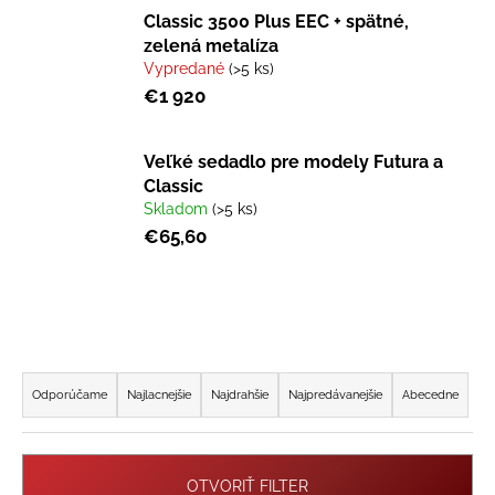
č
Classic 3500 Plus EEC + spätné,
a
zelená metalíza
m
Vypredané
(>5 ks)
e
€1 920
X1000
PRO
Veľké sedadlo pre modely Futura a
–
Classic
15,6AH
Skladom
(>5 ks)
ELEKTRO
KOLOBEŽKA
€65,60
€1
199
Pôvodne:
€1
399
R
a
Odporúčame
Najlacnejšie
Najdrahšie
Najpredávanejšie
Abecedne
d
e
n
OTVORIŤ FILTER