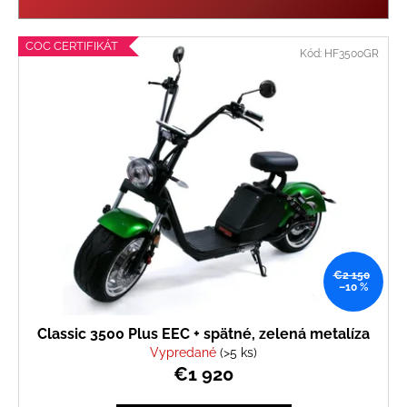
i
e
V
COC CERTIFIKÁT
Kód:
HF3500GR
p
ý
r
p
o
i
d
s
u
p
k
r
t
o
o
d
v
u
€2 150
k
–10 %
t
o
Classic 3500 Plus EEC + spätné, zelená metalíza
v
Vypredané
(>5 ks)
€1 920