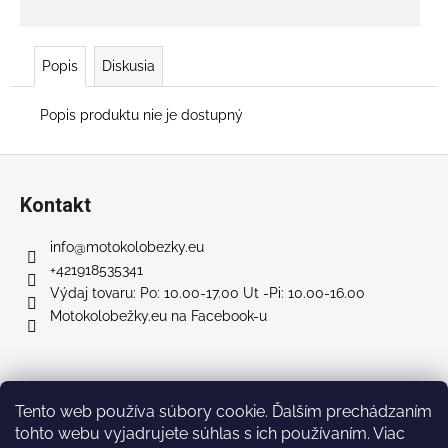
č
a
m
e
Popis
Diskusia
Popis produktu nie je dostupný
RUNNER
800
PLUS
Z
SL
á
+
Kontakt
SEDADLO
p
€777
ä
info
@
motokolobezky.eu
Pôvodne:
t
+421918535341
€939
i
Výdaj tovaru: Po: 10.00-17.00 Ut -Pi: 10.00-16.00
Motokolobežky.eu na Facebook-u
e
Facebook
Tento web používa súbory cookie. Ďalším prechádzaním
tohto webu vyjadrujete súhlas s ich používaním. Viac