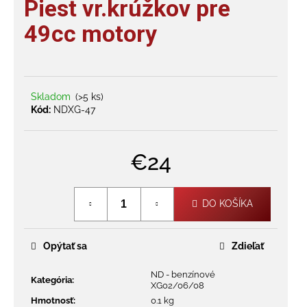
Piest vr.krúžkov pre
je
á
0,0
49cc motory
j
z
s
5
hviezdičiek.
ť
?
Skladom
(>5 ks)
Kód:
NDXG-47
€24
HĽADAŤ
Jednotková
cena:
DO KOŠÍKA
O
d
Opýtať sa
Zdieľať
p
o
ND - benzínové
r
Kategória
:
XG02/06/08
ú
Hmotnosť
:
0.1 kg