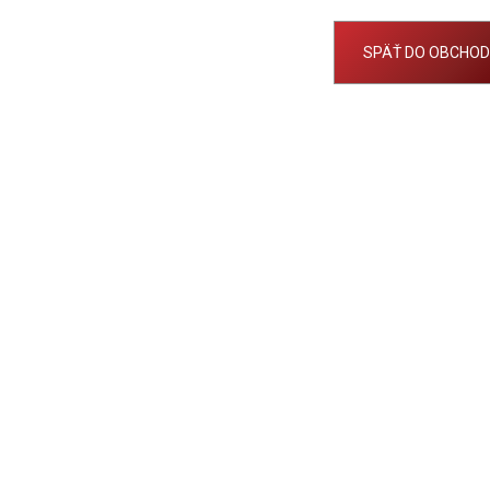
(3.50-4)
€777
€30
Pôvodne:
€939
SPÄŤ DO OBCHO