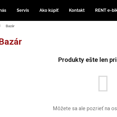
nás
Servis
Ako kúpiť
Kontakt
RENT e-bi
Bazár
Čo potrebujete nájsť?
Bazár
HĽADAŤ
Produkty ešte len pr
Odporúčame
Môžete sa ale pozrieť na os
RUNNER 800 PLUS SL + SEDADLO
NÁHRADNÁ ZAD