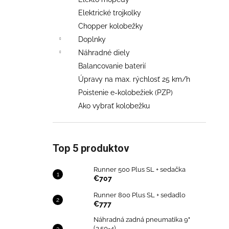
€707
Elektrické trojkolky
Pôvodne:
€858
Chopper kolobežky
Doplnky
Náhradné diely
Balancovanie baterií
Úpravy na max. rýchlosť 25 km/h
Poistenie e-kolobežiek (PZP)
Ako vybrať kolobežku
Top 5 produktov
Runner 500 Plus SL + sedačka
€707
Runner 800 Plus SL + sedadlo
€777
Náhradná zadná pneumatika 9"
(3.50-4)