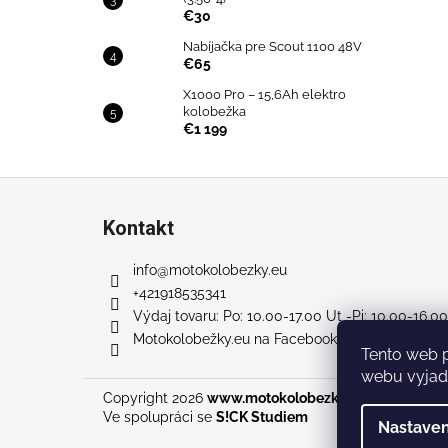
€30
Nabíjačka pre Scout 1100 48V
€65
X1000 Pro – 15,6Ah elektro
kolobežka
€1 199
Z
á
Kontakt
p
ä
info
@
motokolobezky.eu
t
+421918535341
i
Výdaj tovaru: Po: 10.00-17.00 Ut -Pi: 10.00-16.00
Motokolobežky.eu na Facebook-u
e
Tento web 
webu vyjadr
Copyright 2026
www.motokolobezky.eu
. Všetky prá
Ve spolupráci se
S!CK Studiem
Nastaven