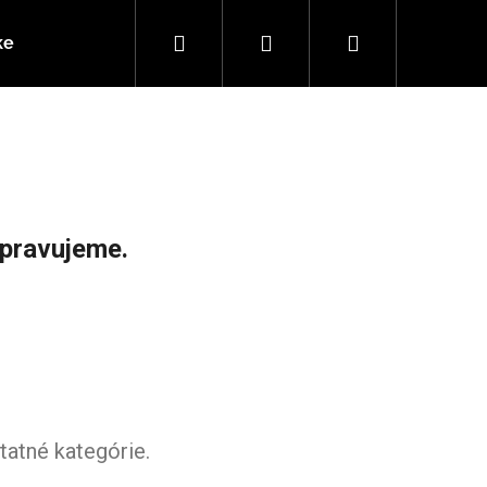
Hľadať
Prihlásenie
Nákupný
ke
Ako vybrať e-kolobežku
Vaše otázky (FAQ)
košík
ipravujeme.
tatné kategórie.
NÁ PNEUMATIKA 9"