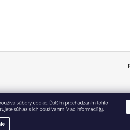
používa súbory cookie. Ďalším prechádzaním tohto
ujete súhlas s ich používaním. Viac informácií
tu
.
va vyhradené.
ie