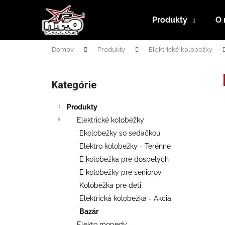
K
Prejsť
na
o
Produkty
O 
obsah
Späť
Späť
š
do
do
í
Domov
Produkty
Elektrické kolobežky
obchodu
obchodu
k
B
o
Kategórie
Preskočiť
č
kategórie
n
Produkty
ý
Elektrické kolobežky
p
Ekolobežky so sedačkou
a
Elektro kolobežky - Terénne
n
E kolobežka pre dospelých
e
E kolobežky pre seniorov
l
Kolobežka pre deti
Elektrická kolobežka - Akcia
Bazár
RUNNER 500 PLUS SL + SEDAČKA
Elekto mopedy