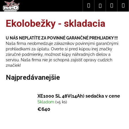
K
Prejsť
Hľadať
Náku
M
Prihláseni
na
o
obsah
Späť
Späť
košík
š
Ekolobežky - skladacia
í
Č
k
o
U NÁS NEPLATÍTE ZA POVINNÉ GARANČNÉ PREHLIADKY !!!
Naša firma neobmedzuje zákazníkov povinnými garančnými
p
prohliadkami za úplatu. Overte si pred kúpou inej značky
o
záručné podmienky, možnosť kúpy náhradných dielov a
servisu. Naša firma nie je schopná zajistiť opravy cudzích
t
značiek!
r
e
Najpredávanejšie
b
u
XE1000 SL 48V(14Ah) sedačka v cene
j
Skladom
(>5 ks)
e
€640
t
e
n