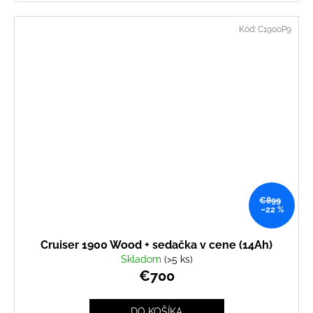
Kód:
C1900P9
€899
–22 %
Cruiser 1900 Wood + sedačka v cene (14Ah)
Skladom
(>5 ks)
€700
DO KOŠÍKA