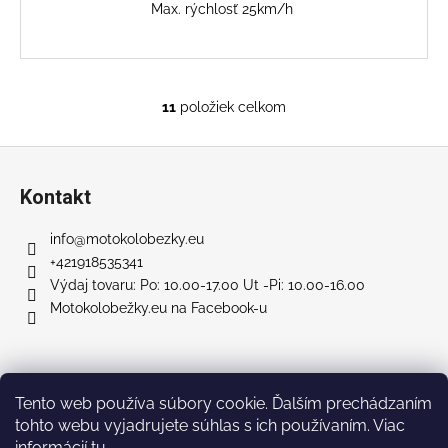
Max. rýchlosť 25km/h
11
položiek celkom
O
v
Z
l
á
á
Kontakt
d
p
a
ä
info
@
motokolobezky.eu
c
t
+421918535341
i
i
Výdaj tovaru: Po: 10.00-17.00 Ut -Pi: 10.00-16.00
e
Motokolobežky.eu na Facebook-u
e
p
r
v
k
Facebook
y
Tento web používa súbory cookie. Ďalším prechádzaním
v
tohto webu vyjadrujete súhlas s ich používaním. Viac
ý
informácií
tu
.