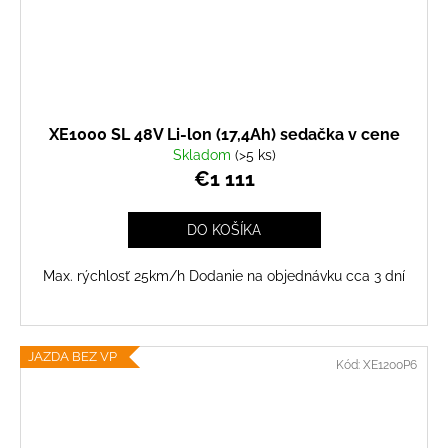
XE1000 SL 48V Li-lon (17,4Ah) sedačka v cene
Skladom
(>5 ks)
€1 111
DO KOŠÍKA
Max. rýchlosť 25km/h Dodanie na objednávku cca 3 dní
JAZDA BEZ VP
Kód:
XE1200P6