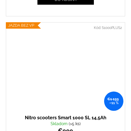
JAZDA BEZ VP
Kód:
S1000PLUS2
€1 133
–11 %
Nitro scooters Smart 1000 SL 14,5Ah
Skladom
(>5 ks)
€999