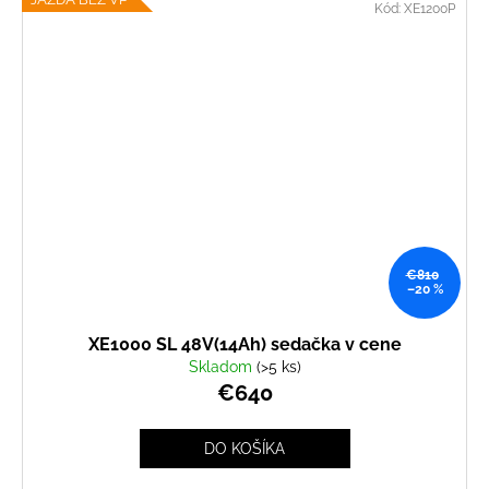
Kód:
XE1200P
€810
–20 %
XE1000 SL 48V(14Ah) sedačka v cene
Skladom
(>5 ks)
€640
DO KOŠÍKA