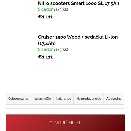
Nitro scooters Smart 1000 SL 17,5Ah
á
Skladom
(>5 ks)
j
€1 111
s
ť
?
Cruiser 1900 Wood + sedačka Li-lon
(17,4Ah)
Skladom
(>5 ks)
€1 111
HĽADAŤ
R
O
a
d
Odporúčame
Najlacnejšie
Najdrahšie
Najpredávanejšie
Abecedne
p
d
o
e
r
n
OTVORIŤ FILTER
ú
i